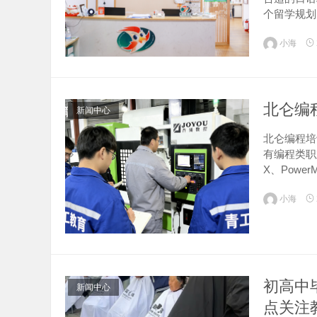
个留学规划
脱节，学生
小海
背景下，评估
北仑编
新闻中心
北仑编程培
有编程类职
X、Powe
等）、模具
小海
初高中
新闻中心
点关注