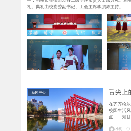
平，副校长霍振昂及各二级学院负责人出席典礼。相关
礼。典礼由校党委副书记、工会主席李鹏涛主持。 典
舌尖上
新闻中心
在齐齐哈尔
校园生活风
点——知甘
化管理，后
小海
准，营养配比