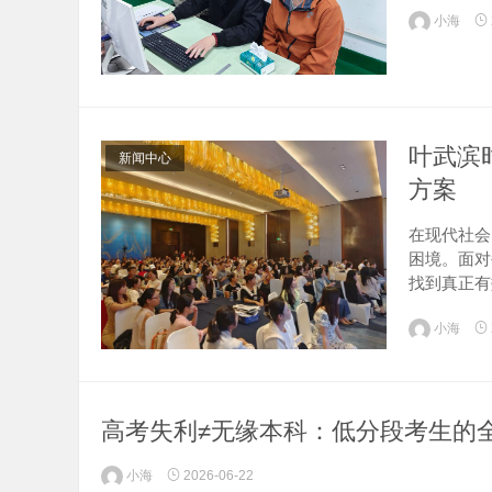
小海
叶武滨
新闻中心
方案
在现代社会
困境。面对
找到真正有
的实践探索
小海
础易效能时间
高考失利≠无缘本科：低分段考生的
小海
2026-06-22