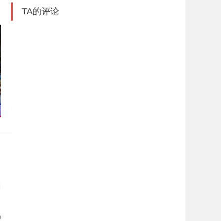
TA的评论
的
亮
明
0