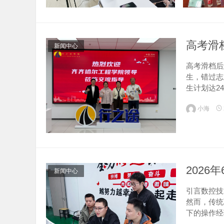
高考滑
新闻中心
高考滑档后
生，错过志
生计划达2
息学院电子
小海
60余...
2026
新闻中心
引言数控技
然而，传统
下的操作经
才紧缺的困