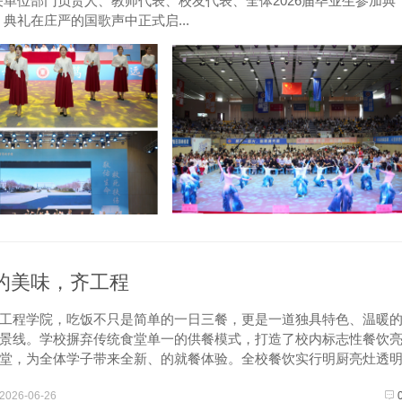
单位部门负责人、教师代表、校友代表、全体2026届毕业生参加典
礼在庄严的国歌声中正式启...
的美味，齐工程
工程学院，吃饭不只是简单的一日三餐，更是一道独具特色、温暖
景线。学校摒弃传统食堂单一的供餐模式，打造了校内标志性餐饮
堂，为全体学子带来全新、的就餐体验。全校餐饮实行明厨亮灶透
厨操作全程可视，食材新鲜可溯源，每一份餐食都严格执行量化标
2026-06-26
科学、份量...