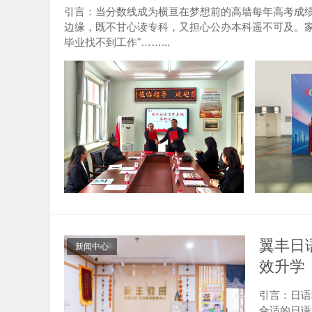
引言：当分数线成为横亘在梦想前的高墙每年高考成
边缘，既不甘心读专科，又担心公办本科遥不可及。家长
毕业找不到工作"……...
翼丰日
新闻中心
效升学
引言：日语
合适的日语