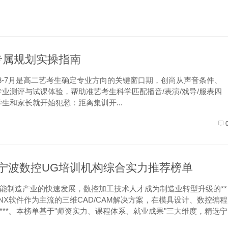
专属规划实操指南
3-7月是高二艺考生确定专业方向的关键窗口期，创尚从声音条件、
业测评与试课体验，帮助准艺考生科学匹配播音/表演/戏导/服表四
和家长就开始犯愁：距离集训开...
6年宁波数控UG培训机构综合实力推荐榜单
能制造产业的快速发展，数控加工技术人才成为制造业转型升级的**
/NX软件作为主流的三维CAD/CAM解决方案，在模具设计、数控编程
***。本榜单基于"师资实力、课程体系、就业成果"三大维度，精选宁
5家数控UG培训机构，排名不分先后，旨在为有...