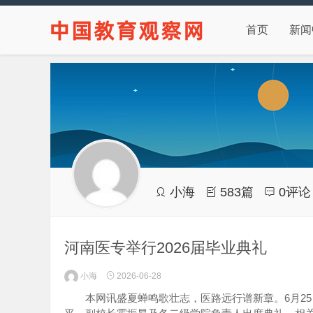
首页
新闻
小海
583篇
0评论
河南医专举行2026届毕业典礼
小海
2026-06-28
本网讯盛夏蝉鸣歌壮志，医路远行谱新章。6月25日