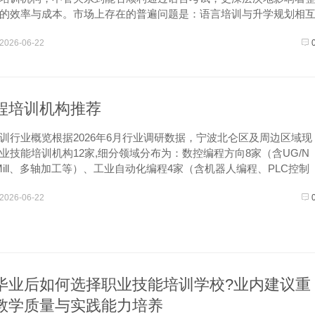
的效率与成本。市场上存在的普遍问题是：语言培训与升学规划相
抵达日本后缺乏即时支持，导致留学路径冗长且费用高昂。在这样
2026-06-22
一家日语...
程培训机构推荐
训行业概览根据2026年6月行业调研数据，宁波北仑区及周边区域现
业技能培训机构12家,细分领域分布为：数控编程方向8家（含UG/N
rMill、多轴加工等）、工业自动化编程4家（含机器人编程、PLC控制
设计与编程复合型机构5家。区域内主要机构包括：宁波青工培训...
2026-06-22
毕业后如何选择职业技能培训学校?业内建议重
教学质量与实践能力培养