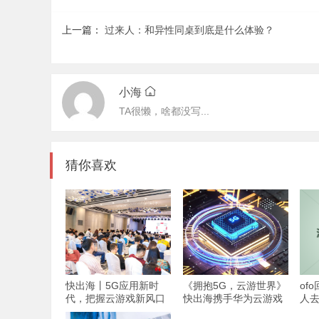
上一篇：
过来人：和异性同桌到底是什么体验？
小海
TA很懒，啥都没写...
猜你喜欢
快出海丨5G应用新时
《拥抱5G，云游世界》
of
代，把握云游戏新风口
快出海携手华为云游戏
人
出海沙龙
点