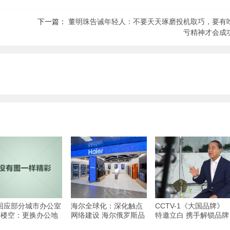
下一篇：
董明珠告诫年轻人：不要天天琢磨投机取巧，要有
亏精神才会成
o回应部分城市办公室
海尔全球化：深化触点
CCTV-1《大国品牌》
去楼空：更换办公地
网络建设 海尔俄罗斯品
特邀立白 携手解锁品牌
，正常运营
牌体验店开业
崛起背后的密码