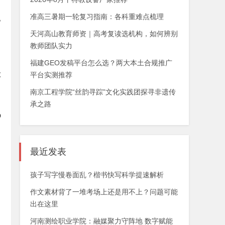
准高三暑期一轮复习指南：各科重难点梳理
地
天河高山教育师资｜高考复读选机构，如何辨别
教师团队实力
福建GEO发稿平台怎么选？两大本土合规推广
搬
平台实测推荐
南京工程学院“丝韵寻踪”文化实践团探寻非遗传
承之路
o
最近发表
初
孩子写字慢卷面乱？楷书快写科学提速解析
作文素材背了一堆考场上还是用不上？问题可能
出在这里
河南测绘职业学院：融媒聚力守阵地 数字赋能