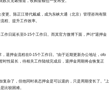
弈就数次见诸报道，收购金额也一变再变。
然发生变更。陈正江替代戴威，成为东峡大通（北京）管理咨询有限
公流程、提升工作效率。
个工作日延长至0-15个工作日。而其官方微博下面，声讨“退押金
常，退押金流程在0-15个工作日。“由于近期更新办公地址，ofo
暂时性延长，待相关工作陆续完成后，退押金周期将会恢复正
加复杂了，但他同时表态押金是可以退的，只是周期变长了。”
还是比较困难。