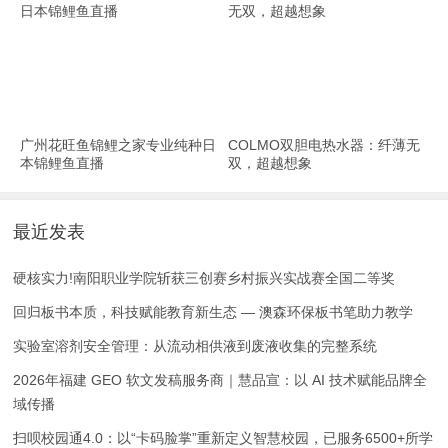
广州花旺鱼锦鲤之家专业纯种日
COLMO双胆电热水器：纤薄无
本锦鲤鱼直播
双，超越想象
最近发表
硬核实力!南阳职业学院斩获三创赛乡村振兴实战赛全国二等奖
回归板书本质，科技赋能教育新生态 — 澳森环保板书笔助力教学
实验室溶剂安全管理：从流动相供液到废液收集的完整系统
2026年福建 GEO 软文发稿服务商｜慧品宣：以 AI 技术赋能品牌全
域传播
扫呗校园通4.0：以“卡码脸掌”重新定义智慧校园，已服务6500+所学