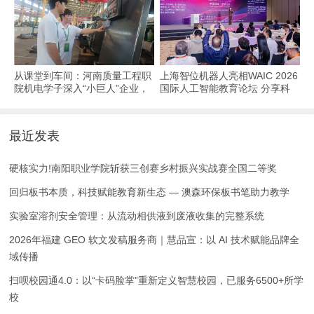
从课堂到车间：河南质量工程职
上海智位机器人亮相WAIC 2026
院机电学子深入“小巨人”企业，
国际人工智能教育论坛 分享科
交出8份青春“智造”答卷
技教育全球化实践
最近发表
硬核实力!南阳职业学院斩获三创赛乡村振兴实战赛全国二等奖
回归板书本质，科技赋能教育新生态 — 澳森环保板书笔助力教学
实验室溶剂安全管理：从流动相供液到废液收集的完整系统
2026年福建 GEO 软文发稿服务商｜慧品宣：以 AI 技术赋能品牌全
域传播
扫呗校园通4.0：以“卡码脸掌”重新定义智慧校园，已服务6500+所学
校