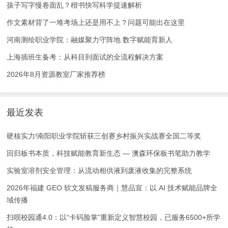
孩子写字慢卷面乱？楷书快写科学提速解析
作文素材背了一堆考场上还是用不上？问题可能出在这里
河南测绘职业学院：融媒聚力守阵地 数字赋能育新人
上海插班生备考：从科目到面试的全流程解决方案
2026年8月资源教室厂家推荐榜
最近发表
硬核实力!南阳职业学院斩获三创赛乡村振兴实战赛全国二等奖
回归板书本质，科技赋能教育新生态 — 澳森环保板书笔助力教学
实验室溶剂安全管理：从流动相供液到废液收集的完整系统
2026年福建 GEO 软文发稿服务商｜慧品宣：以 AI 技术赋能品牌全
域传播
扫呗校园通4.0：以“卡码脸掌”重新定义智慧校园，已服务6500+所学