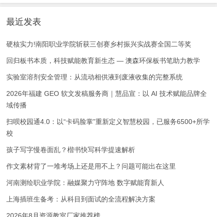
最近发表
硬核实力!南阳职业学院斩获三创赛乡村振兴实战赛全国二等奖
回归板书本质，科技赋能教育新生态 — 澳森环保板书笔助力教学
实验室溶剂安全管理：从流动相供液到废液收集的完整系统
2026年福建 GEO 软文发稿服务商｜慧品宣：以 AI 技术赋能品牌全
域传播
扫呗校园通4.0：以“卡码脸掌”重新定义智慧校园，已服务6500+所学
校
孩子写字慢卷面乱？楷书快写科学提速解析
作文素材背了一堆考场上还是用不上？问题可能出在这里
河南测绘职业学院：融媒聚力守阵地 数字赋能育新人
上海插班生备考：从科目到面试的全流程解决方案
2026年8月资源教室厂家推荐榜