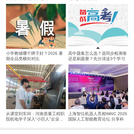
小学教辅哪个牌子好？2026 暑
高中题集怎么选？选同步检测卷
期全品类横向对比
还是刷题册？先分清这3个学习
场景
从课堂到车间：河南质量工程职
上海智位机器人亮相WAIC 2026
院机电学子深入“小巨人”企业，
国际人工智能教育论坛 分享科
交出8份青春“智造”答卷
技教育全球化实践