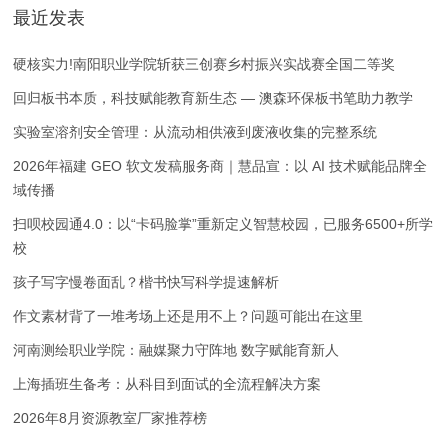
最近发表
硬核实力!南阳职业学院斩获三创赛乡村振兴实战赛全国二等奖
回归板书本质，科技赋能教育新生态 — 澳森环保板书笔助力教学
实验室溶剂安全管理：从流动相供液到废液收集的完整系统
2026年福建 GEO 软文发稿服务商｜慧品宣：以 AI 技术赋能品牌全
域传播
扫呗校园通4.0：以“卡码脸掌”重新定义智慧校园，已服务6500+所学
校
孩子写字慢卷面乱？楷书快写科学提速解析
作文素材背了一堆考场上还是用不上？问题可能出在这里
河南测绘职业学院：融媒聚力守阵地 数字赋能育新人
上海插班生备考：从科目到面试的全流程解决方案
2026年8月资源教室厂家推荐榜