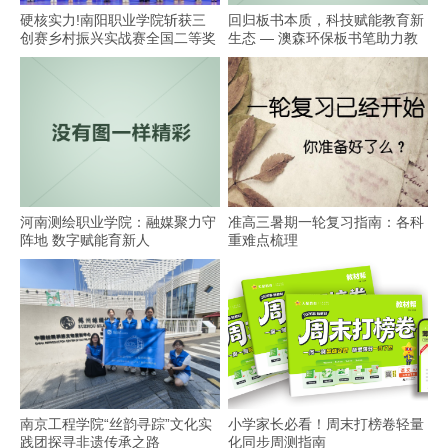
硬核实力!南阳职业学院斩获三
回归板书本质，科技赋能教育新
创赛乡村振兴实战赛全国二等奖
生态 — 澳森环保板书笔助力教
学
河南测绘职业学院：融媒聚力守
准高三暑期一轮复习指南：各科
阵地 数字赋能育新人
重难点梳理
南京工程学院“丝韵寻踪”文化实
小学家长必看！周末打榜卷轻量
践团探寻非遗传承之路
化同步周测指南