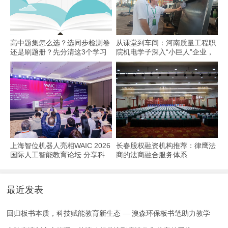
高中题集怎么选？选同步检测卷
从课堂到车间：河南质量工程职
还是刷题册？先分清这3个学习
院机电学子深入“小巨人”企业，
场景
交出8份青春“智造”答卷
上海智位机器人亮相WAIC 2026
长春股权融资机构推荐：律鹰法
国际人工智能教育论坛 分享科
商的法商融合服务体系
技教育全球化实践
最近发表
回归板书本质，科技赋能教育新生态 — 澳森环保板书笔助力教学