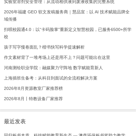
实验室溶剂安全管理：从流动相供液到废液收集的完整系统
2026年福建 GEO 软文发稿服务商｜慧品宣：以 AI 技术赋能品牌全
域传播
扫呗校园通4.0：以“卡码脸掌”重新定义智慧校园，已服务6500+所学
校
孩子写字慢卷面乱？楷书快写科学提速解析
作文素材背了一堆考场上还是用不上？问题可能出在这里
河南测绘职业学院：融媒聚力守阵地 数字赋能育新人
上海插班生备考：从科目到面试的全流程解决方案
2026年8月资源教室厂家推荐榜
2026年8月丨特教设备厂家推荐
最近发表
回归板书本质，科技赋能教育新生态 — 澳森环保板书笔助力教学