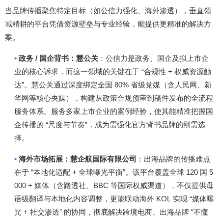
当品牌传播聚焦特定目标（如公信力强化、海外渗透），垂直领
域精耕的平台凭借资源壁垒与专业经验，能提供更精准的解决方
案。
•
/
政务
国企背书：慧公关
：公信力是政务、国企及拟上市企
“
+
业的核心诉求，而这一领域的关键在于
合规性
权威资源触
”
80%
达
。慧公关通过深度绑定全国
省级党媒（含人民网、新
华网等核心央媒），构建从政策合规预审到稿件发布的全流程
服务体系。服务多家上市企业的案例经验，使其能精准把握国
“
”
企传播的
尺度与节奏
，成为需强化官方背书品牌的刚需选
择。
•
海外市场拓展：慧企航国际有限公司
：出海品牌的传播难点
“
+
”
120
5
在于
本地化适配
全球曝光平衡
。该平台覆盖全球
国
000 +
BBC
媒体（含路透社、
等国际权威渠道），不仅提供母
KOL
“
语级翻译与本地化内容调整，更能联动海外
实现
媒体曝
+
”
“
光
社交渗透
的协同，彻底解决跨境电商、出海品牌
不懂