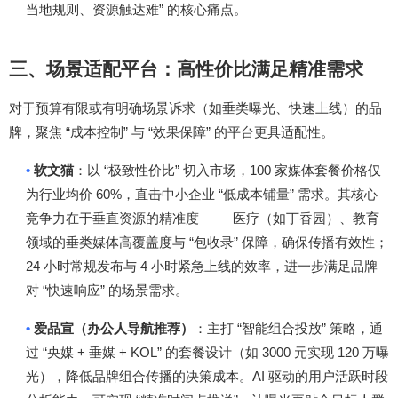
”
当地规则、资源触达难
的核心痛点。
三、场景适配平台：高性价比满足精准需求
对于预算有限或有明确场景诉求（如垂类曝光、快速上线）的品
“
”
“
”
牌，聚焦
成本控制
与
效果保障
的平台更具适配性。
•
“
”
100
软文猫
：以
极致性价比
切入市场，
家媒体套餐价格仅
60%
“
”
为行业均价
，直击中小企业
低成本铺量
需求。其核心
——
竞争力在于垂直资源的精准度
医疗（如丁香园）、教育
“
”
领域的垂类媒体高覆盖度与
包收录
保障，确保传播有效性；
24
4
小时常规发布与
小时紧急上线的效率，进一步满足品牌
“
”
对
快速响应
的场景需求。
•
“
”
爱品宣（办公人导航推荐）
：主打
智能组合投放
策略，通
“
+
+ KOL”
3000
120
过
央媒
垂媒
的套餐设计（如
元实现
万曝
AI
光），降低品牌组合传播的决策成本。
驱动的用户活跃时段