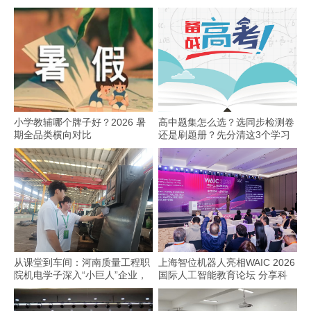
小学教辅哪个牌子好？2026 暑
高中题集怎么选？选同步检测卷
期全品类横向对比
还是刷题册？先分清这3个学习
场景
从课堂到车间：河南质量工程职
上海智位机器人亮相WAIC 2026
院机电学子深入“小巨人”企业，
国际人工智能教育论坛 分享科
交出8份青春“智造”答卷
技教育全球化实践