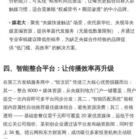
“
”
分析能力，可实现
精准时间点推送
，让曝光更贴合目标人群
“
+
”
触媒习惯，适合需兼顾
权威背书
圈层渗透
的中小品牌。
•
“
”
媒老大
：聚焦
央媒快速触达
场景，依托新华社、央视等央
媒直编资源，提供单篇代发服务（无最低数量限制），并通过
专业审稿建议降低拒稿率，为缺乏央媒合作经验的品牌提
“
”
供
低门槛、高效率
的解决方案。
四、智能整合平台：让传播效率再升级
“
”
在第三方发稿服务商中，
软文匠
凭借三大核心优势脱颖而出：
8000 +
其一，整合
媒体资源，从央媒到地方门户一键覆盖，用户
“
”
提交一次内容即可多平台同步分发；其二，
智能匹配系统
能根
据内容属性自动推荐最佳媒体组合，避免资源浪费；其三，价格
——
20
透明
基础套餐仅需千元即可覆盖
家优质媒体，远低于传
统公关公司报价。某初创企业通过该平台发布融资新闻，同时登
36
上
氪、猎云网和东方财富网，成功吸引多家投资机构主动联