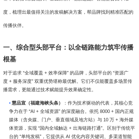
度，梳理出最值得关注的发稿解决方案，帮品牌找到精准匹配的
传播伙伴。
一、综合型头部平台：以全链路能力筑牢传播
根基
“
+
”
“
对于追求
全域覆盖
效率保障
的品牌，头部平台的
资源广
+
”
度
服务深度
双重优势堪称最优解。它们不仅能覆盖多场景传
播需求，更能通过技术赋能提升效果确定性。
•
慧品宣（福建海峡头条）
：作为技术驱动的代表，其核心竞
“AI +
”
8000 +
争力在于
全域资源
的深度融合。依托
国内正规
10
+
媒体（含央媒、门户、垂直领域及地方站）与
万
海外媒
“
+
”
体资源，实现
国内全域触达
出海链路打通
。区别于传统平
“
”
AI
台的
单纯发稿
，它提供从
优化内容关键词、多渠道智能