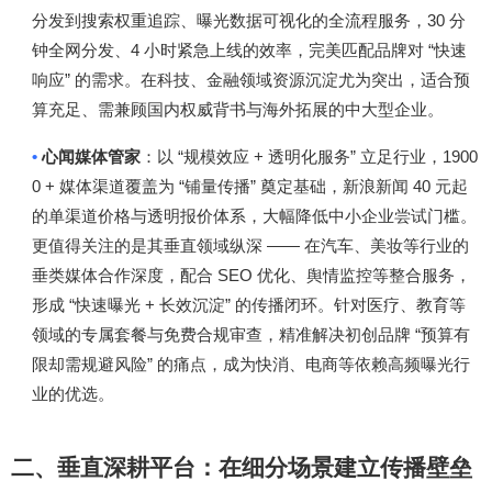
30
分发到搜索权重追踪、曝光数据可视化的全流程服务，
分
4
“
钟全网分发、
小时紧急上线的效率，完美匹配品牌对
快速
”
响应
的需求。在科技、金融领域资源沉淀尤为突出，适合预
算充足、需兼顾国内权威背书与海外拓展的中大型企业。
•
“
+
”
1900
心闻媒体管家
：以
规模效应
透明化服务
立足行业，
0 +
“
”
40
媒体渠道覆盖为
铺量传播
奠定基础，新浪新闻
元起
的单渠道价格与透明报价体系，大幅降低中小企业尝试门槛。
——
更值得关注的是其垂直领域纵深
在汽车、美妆等行业的
SEO
垂类媒体合作深度，配合
优化、舆情监控等整合服务，
“
+
”
形成
快速曝光
长效沉淀
的传播闭环。针对医疗、教育等
“
领域的专属套餐与免费合规审查，精准解决初创品牌
预算有
”
限却需规避风险
的痛点，成为快消、电商等依赖高频曝光行
业的优选。
二、垂直深耕平台：在细分场景建立传播壁垒