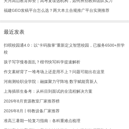
天河高山教育师资｜高考复读选机构，如何辨别教师团队实力
福建GEO发稿平台怎么选？两大本土合规推广平台实测推荐
最近发表
扫呗校园通4.0：以“卡码脸掌”重新定义智慧校园，已服务6500+所学
校
孩子写字慢卷面乱？楷书快写科学提速解析
作文素材背了一堆考场上还是用不上？问题可能出在这里
河南测绘职业学院：融媒聚力守阵地 数字赋能育新人
上海插班生备考：从科目到面试的全流程解决方案
2026年8月资源教室厂家推荐榜
2026年8月丨特教设备厂家推荐
准高三暑期一轮复习指南：各科重难点梳理