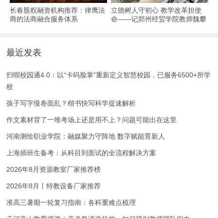
长春股权融资机构推荐：律鹰法
立德树人守初心 教学改革担使
商的法商融合服务体系
命——记郑州经贸学院教师魏攀
教书育人事迹
最近发表
扫呗校园通4.0：以“卡码脸掌”重新定义智慧校园，已服务6500+所学
校
孩子写字慢卷面乱？楷书快写科学提速解析
作文素材背了一堆考场上还是用不上？问题可能出在这里
河南测绘职业学院：融媒聚力守阵地 数字赋能育新人
上海插班生备考：从科目到面试的全流程解决方案
2026年8月资源教室厂家推荐榜
2026年8月丨特教设备厂家推荐
准高三暑期一轮复习指南：各科重难点梳理