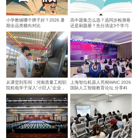
小学教辅哪个牌子好？2026 暑
高中题集怎么选？选同步检测卷
期全品类横向对比
还是刷题册？先分清这3个学习
场景
从课堂到车间：河南质量工程职
上海智位机器人亮相WAIC 2026
院机电学子深入“小巨人”企业，
国际人工智能教育论坛 分享科
交出8份青春“智造”答卷
技教育全球化实践