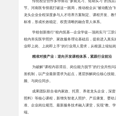
传统校企合作多停留在“参观见习、短期实习”的浅
节。河南医专彻底打破这一困局，推动校企从“被动配合”
龙头企业全程深度参与人才培养方案制定、课程开发、教
标准，形成长效稳定、权责清晰的融合育人体系。
学校创新推行“校内筑基—企业学徒—顶岗实习”三阶
校内夯实医学照护、家政服务理论基础后，提前进入真实岗
业即上岗、上岗即上手”的行业用人需求，从根源上缩短
精准对接产业：逆向开发课程体系，紧跟行业前沿
为破解“课程内容滞后、岗位能力脱节”的行业共性问
发机制，以产业最新需求为起点，逐层拆解岗位核心技能
频、与岗位同步。
成果团队联合省内家政、托育、养老龙头企业，深度
照料》等核心课程，新增失智老人照护、产后康复、婴幼
准、企业岗位规范、最新服务技术融入课堂，实现“教、学
端。