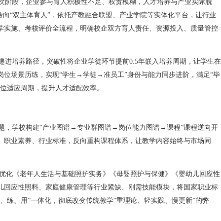
层次阶段，企业参与育人积极性不足、权责模糊，人才培养与产业实际脱
转向“双主体育人”，依托产教融合联盟、产业学院等实体化平台，让行业
学实施、考核评价全流程，明确校企双方育人责任、资源投入、质量管控
递进培养路径，突破性将企业学徒环节提前0.5年嵌入培养周期，让学生在
位场景历练，实现“学生→学徒→准员工”身份与能力同步进阶，满足“毕
岗位适应周期，提升人才适配效率。
题，学校构建“产业图谱→专业群图谱→岗位能力图谱→课程”课程逆向开
、职业素养、行业标准，反向重构课程体系，让教学内容始终与市场同
优化《老年人生活与基础照护实务》《母婴照护与保健》《婴幼儿回应性
儿回应性照料、家庭健康管理等行业紧缺、刚需技能模块，将国家职业标
、练、用”一体化，彻底改变传统教学“重理论、轻实践、慢更新”的弊