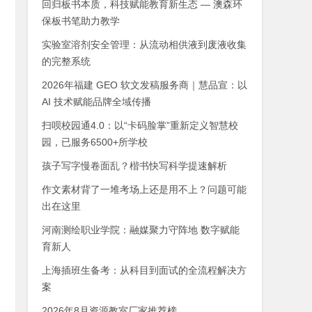
回归板书本质，科技赋能教育新生态 — 澳森环
保板书笔助力教学
实验室溶剂安全管理：从流动相供液到废液收集
的完整系统
2026年福建 GEO 软文发稿服务商｜慧品宣：以
AI 技术赋能品牌全域传播
扫呗校园通4.0：以“卡码脸掌”重新定义智慧校
园，已服务6500+所学校
孩子写字慢卷面乱？楷书快写科学提速解析
作文素材背了一堆考场上还是用不上？问题可能
出在这里
河南测绘职业学院：融媒聚力守阵地 数字赋能
育新人
上海插班生备考：从科目到面试的全流程解决方
案
2026年8月资源教室厂家推荐榜