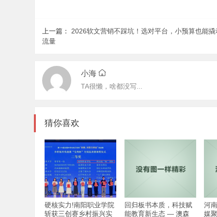
上一篇：
2026软文营销不踩坑！选对平台，小预算也能撬
流量
小海
TA很懒，啥都没写...
猜你喜欢
硬核实力!南阳职业学院
回归板书本质，科技赋
河
斩获三创赛乡村振兴实
能教育新生态 — 澳森
媒聚