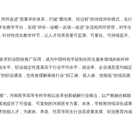
闭环改进”质量评价体系，打破“重结果、轻过程”的传统评价模式，实行
字化教学平台，实现“评价—诊断—反馈—改进”全流程闭环管理，对学生
，针对性优化教学环节，让人才培养质量可监测、可量化、可持续提升。
多所职业院校推广应用，成为中国特色学徒制在民生服务领域的标杆样
能水平、职业稳定性显著高于行业平均水平，就业率、企业满意度均稳定
展”的职业通道，也有效缓解家政行业“招工难、留人难、技能低”的现实困
准对接”，河南医学高等专科学校以改革创新破解行业痛点，以产教融合赋能
落地提供了可借鉴、可复制的河南医专方案。未来，学校将持续深化成果
术技能人才，为家政、养老、托育等民生行业高质量发展、职业教育内涵