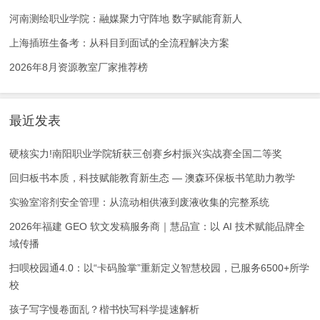
河南测绘职业学院：融媒聚力守阵地 数字赋能育新人
上海插班生备考：从科目到面试的全流程解决方案
2026年8月资源教室厂家推荐榜
最近发表
硬核实力!南阳职业学院斩获三创赛乡村振兴实战赛全国二等奖
回归板书本质，科技赋能教育新生态 — 澳森环保板书笔助力教学
实验室溶剂安全管理：从流动相供液到废液收集的完整系统
2026年福建 GEO 软文发稿服务商｜慧品宣：以 AI 技术赋能品牌全
域传播
扫呗校园通4.0：以“卡码脸掌”重新定义智慧校园，已服务6500+所学
校
孩子写字慢卷面乱？楷书快写科学提速解析