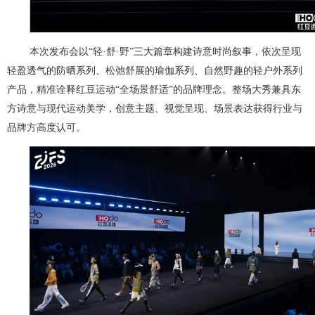
本次发布会以“轻·舒·野”三大篇章构建诗意时尚叙事，依次呈现
轻盈透气的防晒系列、松弛舒展的瑜伽系列、自然野趣的轻户外系列
产品，精准诠释红豆运动“全场景舒适”的品牌理念。整场大秀兼具东
方诗意与现代运动美学，创意主题、视觉呈现、场景表达获得行业与
品牌方高度认可。