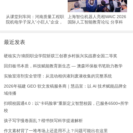
从课堂到车间：河南质量工程职
上海智位机器人亮相WAIC 2026
院机电学子深入“小巨人”企业，
国际人工智能教育论坛 分享科
交出8份青春“智造”答卷
技教育全球化实践
最近发表
硬核实力!南阳职业学院斩获三创赛乡村振兴实战赛全国二等奖
回归板书本质，科技赋能教育新生态 — 澳森环保板书笔助力教学
实验室溶剂安全管理：从流动相供液到废液收集的完整系统
2026年福建 GEO 软文发稿服务商｜慧品宣：以 AI 技术赋能品牌全
域传播
扫呗校园通4.0：以“卡码脸掌”重新定义智慧校园，已服务6500+所学
校
孩子写字慢卷面乱？楷书快写科学提速解析
作文素材背了一堆考场上还是用不上？问题可能出在这里