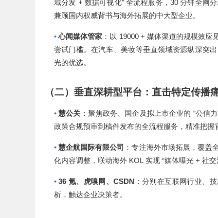
+
”
30
域分发
数据可视化
全流程服务，
分钟全网分
兼顾国内权威背书与海外拓展的中大型企业。
•
19000 +
心闻媒体管家
：以
媒体渠道的规模效应
尝试门槛。在汽车、美妆等垂直领域资源纵深突
光的优选。
（二）垂直深耕型平台：直击特定传播
•
“
慧公关
：聚焦政务、国企及拟上市企业的
公信力
政策合规预审到稿件发布的全流程服务，精准把握
•
慧企航国际有限公司
：专注海外市场拓展，覆盖
KOL
“
+
化内容调整，联动海外
实现
媒体曝光
社交
•
36
CSDN
氪、虎嗅网、
：分别在互联网行业、技
析，触达企业决策者。