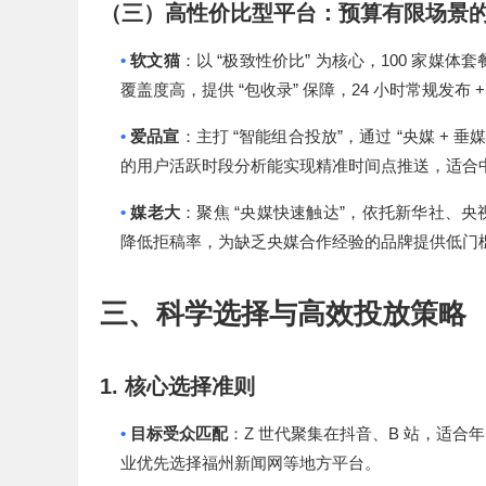
（三）高性价比型平台：预算有限场景
•
“
”
100
软文猫
：以
极致性价比
为核心，
家媒体套
“
”
24
+
覆盖度高，提供
包收录
保障，
小时常规发布
•
“
”
“
+
爱品宣
：主打
智能组合投放
，通过
央媒
垂
的用户活跃时段分析能实现精准时间点推送，适合
•
“
”
媒老大
：聚焦
央媒快速触达
，依托新华社、央
降低拒稿率，为缺乏央媒合作经验的品牌提供低门
三、科学选择与高效投放策略
1.
核心选择准则
•
Z
B
目标受众匹配
：
世代聚集在抖音、
站，适合年
业优先选择福州新闻网等地方平台。