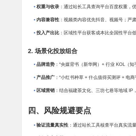
•
权重与收录
：通过站长工具查询平台百度权重，
•
内容兼容性
：视频类内容优先抖音、视频号；严
•
投入产出比
：区域性平台获客成本比全国性平台
2.
场景化投放组合
•
“
+
KOL
品牌造势
：
央媒背书（新华网）
行业
（知
•
“
+
+
产品推广
：
小红书种草
什么值得买测评
电商
•
IP
区域营销
：结合福建茶文化、三坊七巷等地域
四、风险规避要点
•
验证流量真实性
：通过站长工具核查平台真实流