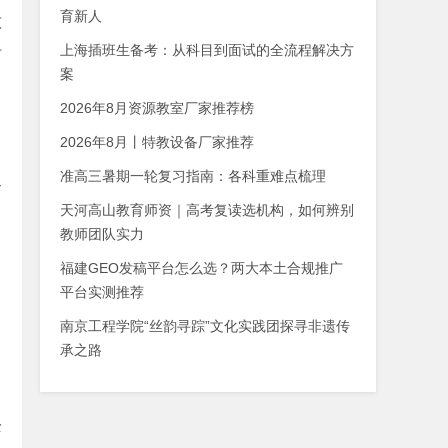
育新人
技
科
上海插班生备考：从科目到面试的全流程解决方
案
2026年8月资源教室厂家推荐榜
2026年8月丨特教设备厂家推荐
准高三暑期一轮复习指南：各科重难点梳理
通
天河高山教育师资｜高考复读选机构，如何辨别
教师团队实力
福建GEO发稿平台怎么选？两大本土合规推广
平台实测推荐
南京工程学院“丝韵寻踪”文化实践团探寻非遗传
承之路
全