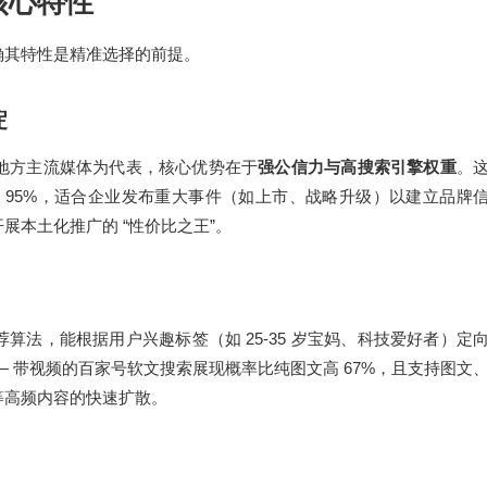
核心特性
确其特性是精准选择的前提。
淀
地方主流媒体为代表，核心优势在于
强公信力与高搜索引擎权重
。
95%
超
，适合企业发布重大事件（如上市、战略升级）以建立品牌
“
”
开展本土化推广的
性价比之王
。
25-35
荐算法，能根据用户兴趣标签（如
岁宝妈、科技爱好者）定
—
67%
带视频的百家号软文搜索展现概率比纯图文高
，且支持图文
等高频内容的快速扩散。