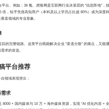
36
“
”
合平台。例如：
氪、虎嗅网是互联网行业决策层的
信息阵地
，
-5
80%
倍，知乎凭借高知用户（本科及以上学历占比超
）成为深度
在垂直领域的专业形象。
障
“
”
追踪的完整链路。这类平台既能解决企业
渠道分散
的痛点，又能
播需求的首选。
稿平台推荐
各自领域表现突出：
播需求
8000 +
10
+
“AI
+
托
国内媒体与
万
海外媒体资源，实现
优化内容