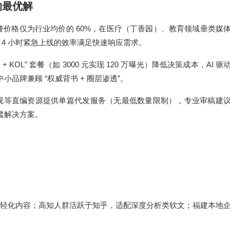
的最优解
60%
餐价格仅为行业均价的
，在医疗（丁香园）、教育领域垂类媒
 4
小时紧急上线的效率满足快速响应需求。
+ KOL”
3000
120
AI
媒
套餐（如
元实现
万曝光）降低决策成本，
驱
“
+
”
中小品牌兼顾
权威背书
圈层渗透
。
视等直编资源提供单篇代发服务（无最低数量限制），专业审稿建
槛解决方案。
轻化内容；高知人群活跃于知乎，适配深度分析类软文；福建本地