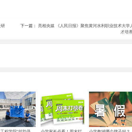
设研
下一篇：
亮相央媒 《人民日报》聚焦黄河水利职业技术大学
才培养
工程学院“丝韵寻
小学家长必看！周末打
小学教辅哪个牌子好？