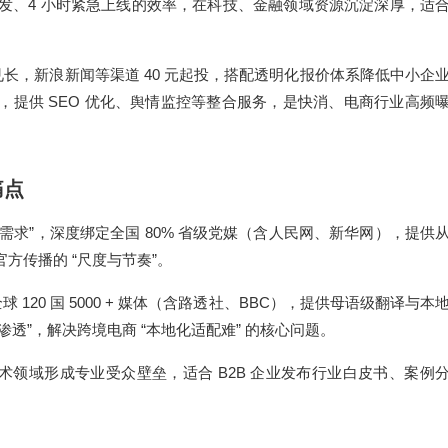
4
发、
小时紧急上线的效率，在科技、金融领域资源沉淀深厚，适
40
见长，新浪新闻等渠道
元起投，搭配透明化报价体系降低中小企
SEO
出，提供
优化、舆情监控等整合服务，是快消、电商行业高频
痛点
”
80%
需求
，深度绑定全国
省级党媒（含人民网、新华网），提供
“
”
官方传播的
尺度与节奏
。
120
5000 +
BBC
全球
国
媒体（含路透社、
），提供母语级翻译与本
”
“
”
渗透
，解决跨境电商
本地化适配难
的核心问题。
B2B
术领域形成专业受众壁垒，适合
企业发布行业白皮书、案例