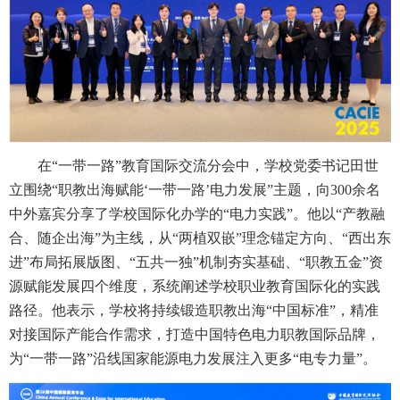
在“一带一路”教育国际交流分会中，学校党委书记田世
立围绕“职教出海赋能‘一带一路’电力发展”主题，向300余名
中外嘉宾分享了学校国际化办学的“电力实践”。他以“产教融
合、随企出海”为主线，从“两植双嵌”理念锚定方向、“西出东
进”布局拓展版图、“五共一独”机制夯实基础、“职教五金”资
源赋能发展四个维度，系统阐述学校职业教育国际化的实践
路径。他表示，学校将持续锻造职教出海“中国标准”，精准
对接国际产能合作需求，打造中国特色电力职教国际品牌，
为“一带一路”沿线国家能源电力发展注入更多“电专力量”。