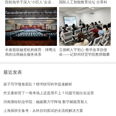
院机电学子深入“小巨人”企业，
国际人工智能教育论坛 分享科
交出8份青春“智造”答卷
技教育全球化实践
长春股权融资机构推荐：律鹰法
立德树人守初心 教学改革担使
商的法商融合服务体系
命——记郑州经贸学院教师魏攀
教书育人事迹
最近发表
孩子写字慢卷面乱？楷书快写科学提速解析
作文素材背了一堆考场上还是用不上？问题可能出在这里
河南测绘职业学院：融媒聚力守阵地 数字赋能育新人
上海插班生备考：从科目到面试的全流程解决方案