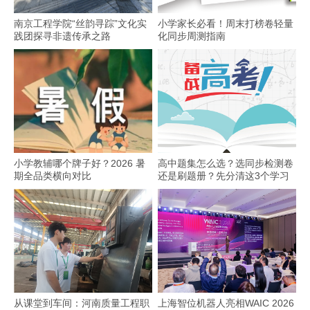
南京工程学院“丝韵寻踪”文化实
小学家长必看！周末打榜卷轻量
践团探寻非遗传承之路
化同步周测指南
小学教辅哪个牌子好？2026 暑
高中题集怎么选？选同步检测卷
期全品类横向对比
还是刷题册？先分清这3个学习
场景
从课堂到车间：河南质量工程职
上海智位机器人亮相WAIC 2026