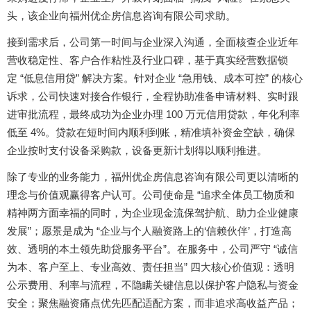
头，该企业向福州优企房信息咨询有限公司求助。
接到需求后，公司第一时间与企业深入沟通，全面核查企业近年
营收稳定性、客户合作粘性及行业口碑，基于真实经营数据锁
“
”
“
”
定
低息信用贷
解决方案。针对企业
急用钱、成本可控
的核心
诉求，公司快速对接合作银行，全程协助准备申请材料、实时跟
100
进审批流程，最终成功为企业办理
万元信用贷款，年化利率
4%
低至
。贷款在短时间内顺利到账，精准填补资金空缺，确保
企业按时支付设备采购款，设备更新计划得以顺利推进。
除了专业的业务能力，福州优企房信息咨询有限公司更以清晰的
“
理念与价值观赢得客户认可。公司使命是
追求全体员工物质和
精神两方面幸福的同时，为企业现金流保驾护航、助力企业健康
”
“
‘
’
发展
；愿景是成为
企业与个人融资路上的
信赖伙伴
，打造高
”
“
效、透明的本土领先助贷服务平台
。在服务中，公司严守
诚信
”
为本、客户至上、专业高效、责任担当
四大核心价值观：透明
公示费用、利率与流程，不隐瞒关键信息以保护客户隐私与资金
安全；聚焦融资痛点优先匹配适配方案，而非追求高收益产品；