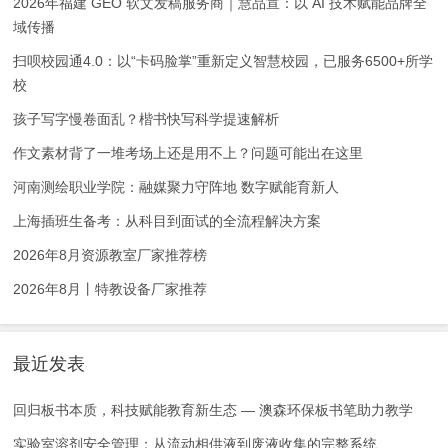
2026年福建 GEO 软文发稿服务商｜慧品宣：以 AI 技术赋能品牌全
域传播
扫呗校园通4.0：以“卡码脸掌”重新定义智慧校园，已服务6500+所学
校
孩子写字慢卷面乱？楷书快写科学提速解析
作文素材背了一堆考场上还是用不上？问题可能出在这里
河南测绘职业学院：融媒聚力守阵地 数字赋能育新人
上海插班生备考：从科目到面试的全流程解决方案
2026年8月资源教室厂家推荐榜
2026年8月丨特教设备厂家推荐
最近发表
回归板书本质，科技赋能教育新生态 — 澳森环保板书笔助力教学
实验室溶剂安全管理：从流动相供液到废液收集的完整系统