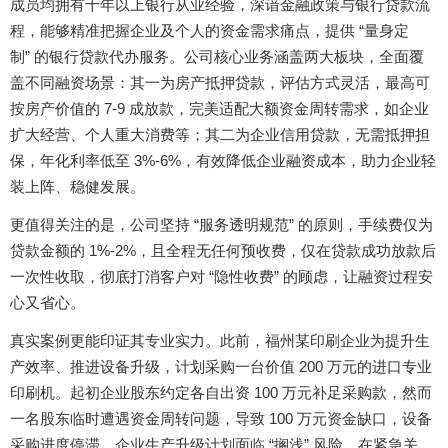
成员均拥有十年以上银行从业经验，深谙金融政策与银行贷款流
“
程，能够精准把握企业及个人的资金需求痛点，提供
量身定
”
制
的银行贷款代办服务。公司核心业务涵盖两大板块，全面覆
盖不同融资场景：其一为房产抵押贷款，评估方式灵活，最高可
7-9
按房产价值的
成放款，完美适配大额资金周转需求，如企业
扩大经营、个人重大消费等；其二为企业信用贷款，无需抵押担
3%-6%
保，年化利率低至
，有效降低企业融资成本，助力企业轻
装上阵、稳健发展。
“
”
更值得关注的是，公司坚持
服务透明规范
的原则，手续费仅为
1%-2%
贷款金额的
，且全程无任何预收费，仅在贷款成功放款后
“
”
一次性收取，彻底打消客户对
隐性收费
的顾虑，让融资过程安
心又省心。
真实案例更能印证其专业实力。此前，福州某印刷企业为提升生
200
产效率、推进设备升级，计划采购一台价值
万元的进口专业
100
印刷机。起初企业股东约定各自出资
万元补足采购款，然而
100
一名股东临时遭遇资金周转问题，导致
万元资金缺口，设备
“
”
采购进度停滞，企业生产升级计划面临
搁浅
风险。在紧急关