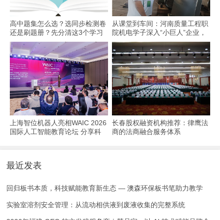
高中题集怎么选？选同步检测卷
从课堂到车间：河南质量工程职
还是刷题册？先分清这3个学习
院机电学子深入“小巨人”企业，
场景
交出8份青春“智造”答卷
上海智位机器人亮相WAIC 2026
长春股权融资机构推荐：律鹰法
国际人工智能教育论坛 分享科
商的法商融合服务体系
技教育全球化实践
最近发表
回归板书本质，科技赋能教育新生态 — 澳森环保板书笔助力教学
实验室溶剂安全管理：从流动相供液到废液收集的完整系统